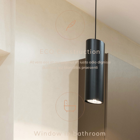
ECO Construction
At vero eos et accusamus et iusto odio dignissi
ducimus qui blan ditiis praesenti
Window in bathroom