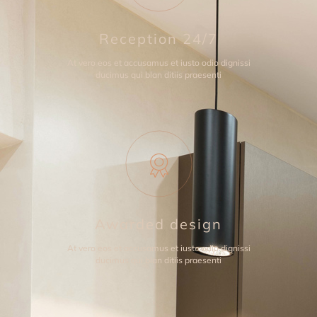
Reception 24/7
At vero eos et accusamus et iusto odio dignissi
ducimus qui blan ditiis praesenti
Awarded design
At vero eos et accusamus et iusto odio dignissi
ducimus qui blan ditiis praesenti