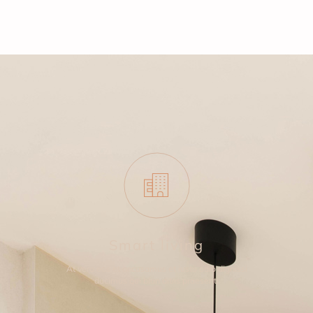
Smart living
At vero eos et accusamus et iusto odio dignissi
ducimus qui blan ditiis praesenti