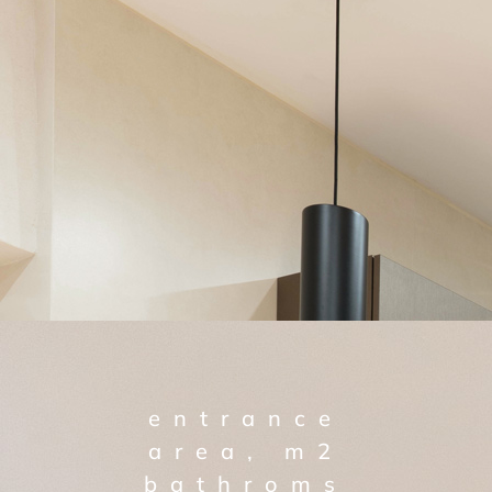
entrance
area, m2
bathroms