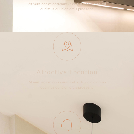
At vero eos et accusamus et iusto odio dignissi
ducimus qui blan ditiis praesenti
Atractive Location
At vero eos et accusamus et iusto odio dignissi
ducimus qui blan ditiis praesenti