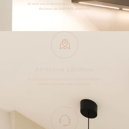
At vero eos et accusamus et iusto odio dignissi
ducimus qui blan ditiis praesenti
Atractive Location
At vero eos et accusamus et iusto odio dignissi
ducimus qui blan ditiis praesenti