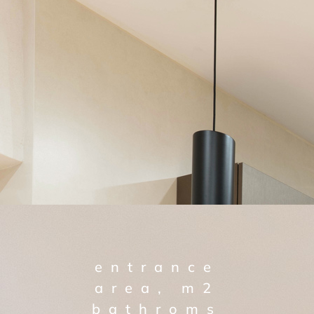
entrance
area, m2
bathroms