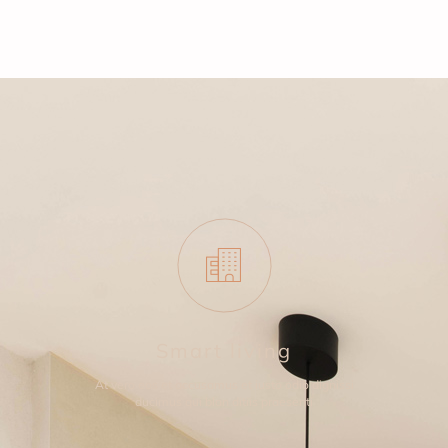
Smart living
At vero eos et accusamus et iusto odio dignissi
ducimus qui blan ditiis praesenti