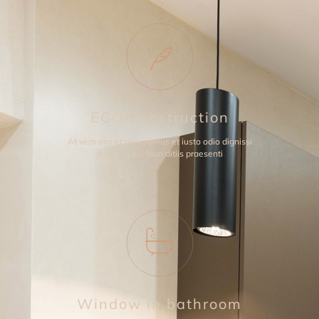
ECO Construction
At vero eos et accusamus et iusto odio dignissi
ducimus qui blan ditiis praesenti
Window in bathroom