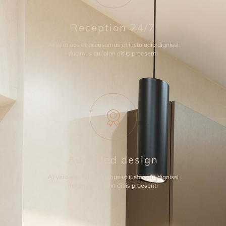
Reception 24/7
At vero eos et accusamus et iusto odio dignissi
ducimus qui blan ditiis praesenti
Awarded design
At vero eos et accusamus et iusto odio dignissi
ducimus qui blan ditiis praesenti